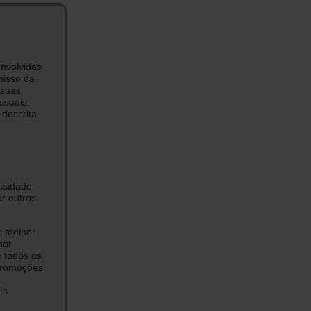
envolvidas
misso da
e suas
ssoais,
descrita
essidade
r outros
s melhor
hor
e todos os
 promoções
ia