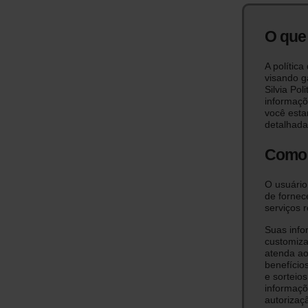
O que 
A política
visando g
Silvia Pol
informaçõ
você esta
detalhada
Como 
O usuário
de fornec
serviços 
Suas info
customiza
atenda ao
benefício
e sorteio
informaçõ
autorizaçã