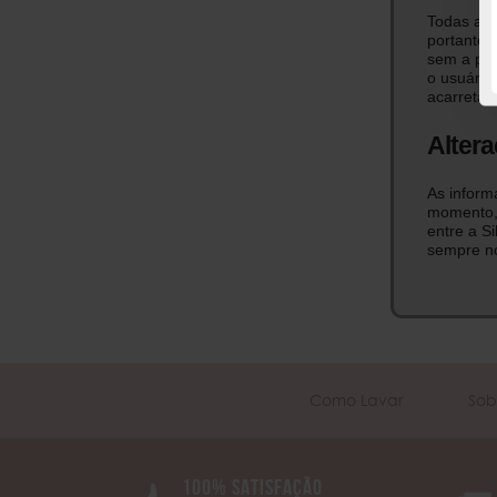
Todas as i
portanto,
sem a pré
o usuário
acarretar 
Altera
As inform
momento, 
entre a Si
sempre no
Como Lavar
Sob
100% SATISFAÇÃO