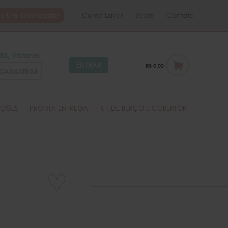
ja Um Revendedor
Como Lavar
Sobre
Contato
Olá
, Visitante.
ENTRAR
R$ 0,00
CADASTRAR
ÇÕES
PRONTA ENTREGA
KIT DE BERÇO E COBERTOR
♡