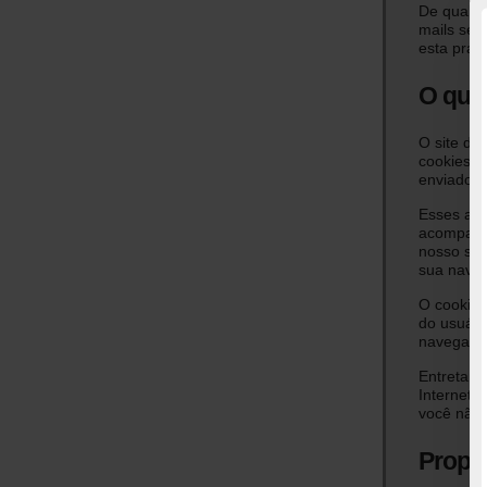
De qualque
mails sem
esta práti
O que 
O site da 
cookies, 
enviados 
Esses arq
acompanh
nosso sis
sua naveg
O cookie 
do usuári
navegador
Entretant
Internet 
você não 
Propr