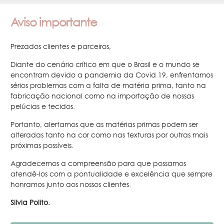
r maneira, explicitamos que a Silvia Polito loja virtual é contra o envio
 autorização prévia (conhecidos como SPAM) e de maneira alguma p
Aviso importante
ca.
são cookies e qual é sua função?
Prezados clientes e parceiros,
Diante do cenário crítico em que o Brasil e o mundo se
Silvia Polito loja virtual se utiliza da tecnologia de identificação basead
que são pequenos arquivos de texto com identificadores alfanuméricos
encontram devido a pandemia da Covid 19, enfrentamos
para seu navegador de Internet e que ficam armazenados em seu com
sérios problemas com a falta de matéria prima, tanto na
fabricação nacional como na importação de nossas
uivos permitem o reconhecimento dos computadores que acessam o s
pelúcias e tecidos.
am a navegação do usuário, armazenando essas informações. Com i
tema consegue reconhecer o usuário que está acessando o site e pers
Portanto, alertamos que as matérias primas podem ser
ação de acordo com seu perfil.
alteradas tanto na cor como nas texturas por outras mais
não armazena nenhuma informação pessoal, apenas contém os dados 
próximas possíveis.
o. Eles são uma forma de facilitar sua navegação pelo nosso site. A ma
es de Internet costuma habilitar o recebimento de cookies.
Agradecemos a compreensão para que possamos
o, caso seja de sua preferência, você poderá configurar seu navegado
atendê-los com a pontualidade e excelência que sempre
para bloquear o recebimento de cookies em seu computador. Mas, ao fa
honramos junto aos nossos clientes.
conseguirá realizar compras ou alterar a língua em nosso site.
Silvia Polito.
iedade das Informações.