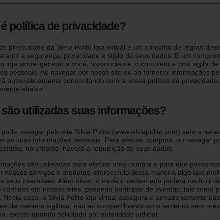
é política de privacidade?
 de privacidade da Silvia Polito loja virtual é um conjunto de regras des
arantir a segurança, privacidade e sigilo de seus dados. É um compro
ito loja virtual garantir a você, nosso cliente, o completo e total sigilo d
es pessoais. Ao navegar por nosso site ou ao fornecer informações pe
rá automaticamente concordando com a nossa política de privacidade, 
mente abaixo.
são utilizadas suas informações?
 pode navegar pelo site Silvia Polito (www.silviapolito.com) sem a nec
er as suas informações pessoais. Para efetuar compras, ou navegar po
restritos, no entanto, haverá a requisição de seus dados.
rmações são coletadas para efetuar uma compra e para que possamo
r nossos serviços e produtos, oferecendo desta maneira algo que mel
s seus interesses. Além disso, o usuário cadastrado poderá usufruir d
s contidos em nossos sites, podendo participar de eventos, tais como
s. Neste caso, a Silvia Polito loja virtual assegura o armazenamento das
es de maneira sigilosa, não as compartilhando com terceiros sem prév
o, exceto quando solicitado por autoridade judicial.