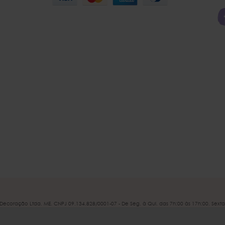
 e Decoração Ltda. ME. CNPJ 09.134.828/0001-07 - De Seg. à Qui. das 7h:00 às 17h:00. Sexta
reservados.