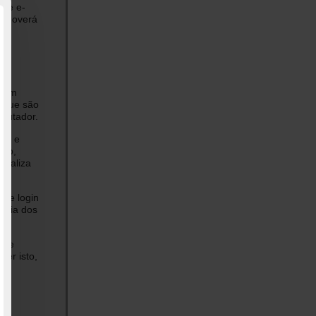
 de e-
romoverá
a em
, que são
putador.
ite e
sso,
onaliza
de login
ioria dos
r de
zer isto,