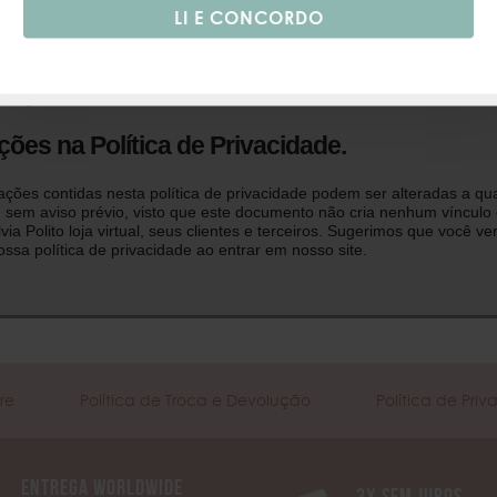
nformações contidas neste site são propriedade da Silvia Polito loja vir
 não poderão ser alteradas, copiadas, extraídas ou de qualquer forma u
via e expressa autorização por escrito da empresa. Ao acessar o prese
 fica ciente que a utilização indevida das informações aqui contidas po
sanções civis e criminais.
ções na Política de Privacidade.
ações contidas nesta política de privacidade podem ser alteradas a qu
sem aviso prévio, visto que este documento não cria nenhum vínculo 
lvia Polito loja virtual, seus clientes e terceiros. Sugerimos que você ver
ssa política de privacidade ao entrar em nosso site.
re
Política de Troca e Devolução
Política de Pri
ENTREGA WORLDWIDE
3x SEM JUROS