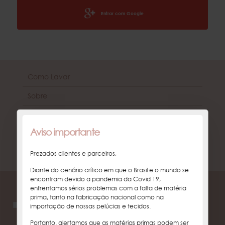
Entrar com Google
Como Lavar
Sobre
Política de Troca e Devolução
Aviso importante
Política de Privacidade
Contato
Prezados clientes e parceiros,
Diante do cenário crítico em que o Brasil e o mundo se
encontram devido a pandemia da Covid 19,
enfrentamos sérios problemas com a falta de matéria
100% SATISFAÇÃO
prima, tanto na fabricação nacional como na
importação de nossas pelúcias e tecidos.
SATISFAÇÃO DO CLIENTE É O NOSSO PRAZER
Portanto, alertamos que as matérias primas podem ser