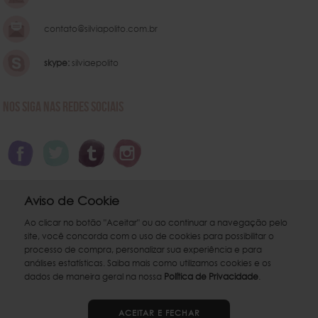
contato@silviapolito.com.br
skype:
silviaepolito
NOS SIGA NAS REDES SOCIAIS
Aviso de Cookie
Ao clicar no botão "Aceitar" ou ao continuar a navegação pelo
Silvia Polito / 2007 - 2026. Silvia & Polito Com. e Confecção de Vestuário e Decoração Ltda. ME. CNPJ
site, você concorda com o uso de cookies para possibilitar o
09.134.828/0001-07 - De Seg. à Qui. das 7h:00 às 17h:00. Sexta-feira das 7:00 às 16h:00. Não trabalhamos aos sábados. -
processo de compra, personalizar sua experiência e para
Todos os direitos reservados.
análises estatísticas. Saiba mais como utilizamos cookies e os
dados de maneira geral na nossa
Política de Privacidade
.
Sistema Ursopop - Ecommerce & ERP desenvolvido com
ACEITAR E FECHAR