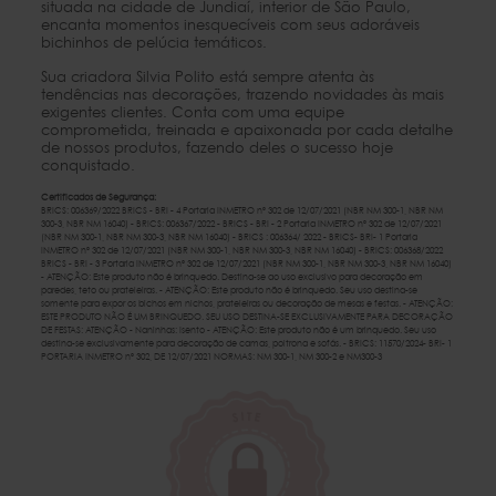
situada na cidade de Jundiaí, interior de São Paulo,
encanta momentos inesquecíveis com seus adoráveis
bichinhos de pelúcia temáticos.
Sua criadora Silvia Polito está sempre atenta às
tendências nas decorações, trazendo novidades às mais
exigentes clientes. Conta com uma equipe
comprometida, treinada e apaixonada por cada detalhe
de nossos produtos, fazendo deles o sucesso hoje
conquistado.
Certificados de Segurança:
BRICS: 006369/2022 BRICS - BRI - 4 Portaria INMETRO nº 302 de 12/07/2021 (NBR NM 300-1, NBR NM
300-3, NBR NM 16040) - BRICS: 006367/2022 - BRICS - BRI - 2 Portaria INMETRO nº 302 de 12/07/2021
(NBR NM 300-1, NBR NM 300-3, NBR NM 16040) - BRICS : 006364/ 2022 - BRICS- BRI- 1 Portaria
INMETRO nº 302 de 12/07/2021 (NBR NM 300-1, NBR NM 300-3, NBR NM 16040) - BRICS: 006368/2022
BRICS - BRI - 3 Portaria INMETRO nº 302 de 12/07/2021 (NBR NM 300-1, NBR NM 300-3, NBR NM 16040)
- ATENÇÃO: Este produto não é brinquedo. Destina-se ao uso exclusivo para decoração em
paredes, teto ou prateleiras. - ATENÇÃO: Este produto não é brinquedo. Seu uso destina-se
somente para expor os bichos em nichos, prateleiras ou decoração de mesas e festas. - ATENÇÃO:
ESTE PRODUTO NÃO É UM BRINQUEDO. SEU USO DESTINA-SE EXCLUSIVAMENTE PARA DECORAÇÃO
DE FESTAS: ATENÇÃO - Naninhas: Isento - ATENÇÃO: Este produto não é um brinquedo. Seu uso
destina-se exclusivamente para decoração de camas, poltrona e sofás. - BRICS: 11570/2024- BRI- 1
PORTARIA INMETRO nº 302, DE 12/07/2021 NORMAS: NM 300-1, NM 300-2 e NM300-3