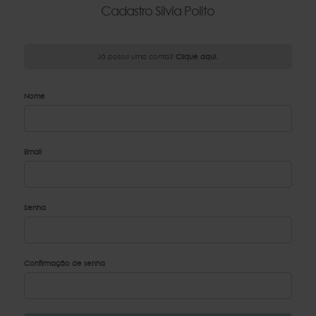
Cadastro Silvia Polito
Já possui uma conta?
Clique aqui.
Nome
Email
Senha
Confirmação de senha