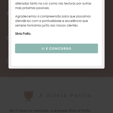
alteradas tanto na cor como nas texturas por outras
mais próximas possíveis.
ENTREGA WORLDWIDE
100% DO TERRITÓRIO NACIONAL E TODOS OS
Agradecemos a compreensão para que possamos
CONTINENTES
atendê-los com a pontualidade e excelência que
sempre honramos junto aos nossos clientes.
Silvia Polito.
3x SEM JUROS
PARCELA MÍNIMA DE R$ 200,00
5% DESCONTO NO BOLETO
5% DE DESCONTO NOS PRODUTOS
A Silvia Polito
Há 19 anos no mercado, a empresa Silvia & Polito,