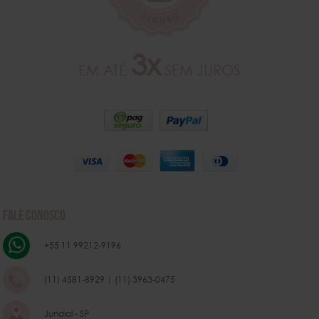
3x
EM ATÉ
SEM JUROS
FALE CONOSCO
+55 11 99212-9196
(11) 4581-8929 | (11) 3963-0475
Jundiaí - SP