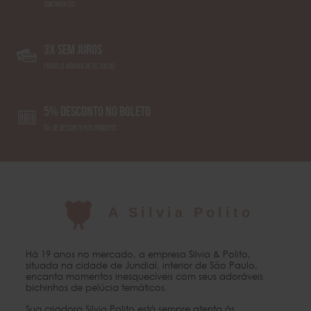
CONTINENTES
3x SEM JUROS
PARCELA MÍNIMA DE R$ 200,00
5% DESCONTO NO BOLETO
5% DE DESCONTO NOS PRODUTOS
A Silvia Polito
Há 19 anos no mercado, a empresa Silvia & Polito,
situada na cidade de Jundiaí, interior de São Paulo,
encanta momentos inesquecíveis com seus adoráveis
bichinhos de pelúcia temáticos.
Sua criadora Silvia Polito está sempre atenta às