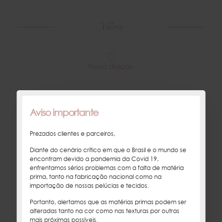
Valores
♡
Nossa direção
Paixão
Aviso importante
por nossa arte, pelo brilho das crianças, pelo dom de ser mãe.
Prezados clientes e parceiros,
Diante do cenário crítico em que o Brasil e o mundo se
Comprometimento
encontram devido a pandemia da Covid 19,
enfrentamos sérios problemas com a falta de matéria
com as leis e padrões de qualidade e segurança, com a ética e
prima, tanto na fabricação nacional como na
pontualidade na entrega.
importação de nossas pelúcias e tecidos.
Excelência
Portanto, alertamos que as matérias primas podem ser
alteradas tanto na cor como nas texturas por outras
mais próximas possíveis.