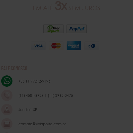
3x
EM ATÉ
SEM JUROS
FALE CONOSCO
+55 11 99212-9196
(11) 4581-8929 | (11) 3963-0475
Jundiaí - SP
contato@silviapolito.com.br