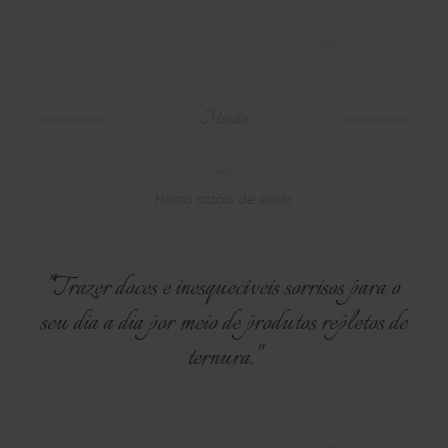
♡
Missão
♡
Nossa razão de existir
"Trazer doces e inesquecíveis sorrisos para o
seu dia a dia por meio de produtos repletos de
ternura."