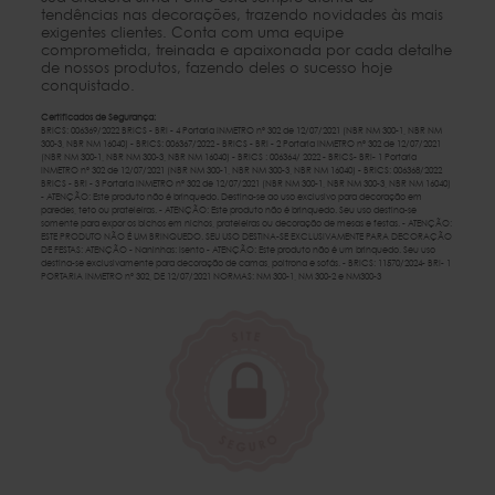
tendências nas decorações, trazendo novidades às mais
exigentes clientes. Conta com uma equipe
comprometida, treinada e apaixonada por cada detalhe
de nossos produtos, fazendo deles o sucesso hoje
conquistado.
Certificados de Segurança:
BRICS: 006369/2022 BRICS - BRI - 4 Portaria INMETRO nº 302 de 12/07/2021 (NBR NM 300-1, NBR NM
300-3, NBR NM 16040) - BRICS: 006367/2022 - BRICS - BRI - 2 Portaria INMETRO nº 302 de 12/07/2021
(NBR NM 300-1, NBR NM 300-3, NBR NM 16040) - BRICS : 006364/ 2022 - BRICS- BRI- 1 Portaria
INMETRO nº 302 de 12/07/2021 (NBR NM 300-1, NBR NM 300-3, NBR NM 16040) - BRICS: 006368/2022
BRICS - BRI - 3 Portaria INMETRO nº 302 de 12/07/2021 (NBR NM 300-1, NBR NM 300-3, NBR NM 16040)
- ATENÇÃO: Este produto não é brinquedo. Destina-se ao uso exclusivo para decoração em
paredes, teto ou prateleiras. - ATENÇÃO: Este produto não é brinquedo. Seu uso destina-se
somente para expor os bichos em nichos, prateleiras ou decoração de mesas e festas. - ATENÇÃO:
ESTE PRODUTO NÃO É UM BRINQUEDO. SEU USO DESTINA-SE EXCLUSIVAMENTE PARA DECORAÇÃO
DE FESTAS: ATENÇÃO - Naninhas: Isento - ATENÇÃO: Este produto não é um brinquedo. Seu uso
destina-se exclusivamente para decoração de camas, poltrona e sofás. - BRICS: 11570/2024- BRI- 1
PORTARIA INMETRO nº 302, DE 12/07/2021 NORMAS: NM 300-1, NM 300-2 e NM300-3