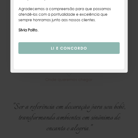
em atender exigências e desejos de nossas queridas clientes.
Agradecemos a compreensão para que possamos
atendê-los com a pontualidade e excelência que
sempre honramos junto aos nossos clientes.
Silvia Polito.
♡
Visão
♡
Onde queremos chegar
"Ser a referência em decoração para seu bebê,
transformando ambientes em sinônimo de
encanto e alegria."