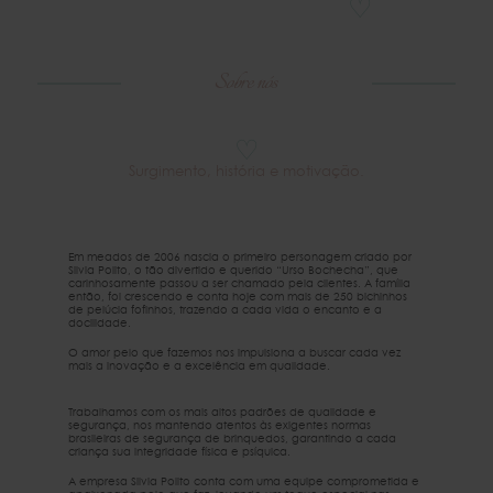
♡
Sobre nós
♡
Surgimento, história e motivação.
Em meados de 2006 nascia o primeiro personagem criado por
Silvia Polito, o tão divertido e querido “Urso Bochecha”, que
carinhosamente passou a ser chamado pela clientes. A família
então, foi crescendo e conta hoje com mais de 250 bichinhos
de pelúcia fofinhos, trazendo a cada vida o encanto e a
docilidade.
O amor pelo que fazemos nos impulsiona a buscar cada vez
mais a inovação e a excelência em qualidade.
Trabalhamos com os mais altos padrões de qualidade e
segurança, nos mantendo atentos às exigentes normas
brasileiras de segurança de brinquedos, garantindo a cada
criança sua integridade física e psíquica.
A empresa Silvia Polito conta com uma equipe comprometida e