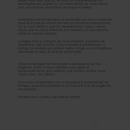
apaixonada pelo que faz, levando um toque especial nas
decorações dos quartos ou nas festas infantis de nosso imenso
país, provocando um impacto de doçura e beleza.
Almejamos o reconhecimento e admiração por nossa qualidade
impecável que encantam com ternura momentos inesquecíveis,
isso é o que define o que nós representamos: nossos valores,
aquilo que nos torna diferentes e a maneira com que fazemos
parte da vida das pessoas.
A alegria está no coração de nossa empresa. Gostamos de
despertá-la, seja quando a futura mamãe é presenteada, a
criança ao receber seu primeiro melhor amigo ou a animação e
delicadeza levadas às diversas decorações.
Nossa homenagem às mais doces e delicadas ou às mais
exigentes, enfim, à todas mamães nosso apoio e
comprometimento, pois sabemos que um filho ou filha muda
nossas vidas...pra melhor!
Com nosso compromisso com a segurança e pontualidade na
entrega, esperamos satisfazê-los no mais alto nível de exigência
do mercado.
Sempre com o objetivo de fazê-las SORRIR!
♡